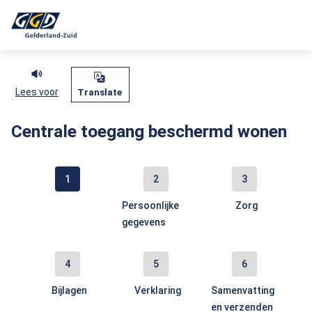
Als de resultaten voor automatisch aanvullen beschikbaar zijn, geb
Lees voor
Translate
Centrale toegang beschermd wonen
OGGZ24
–
TBW
Aanmelding
Persoonlijke
Zorg
Centrale
starten
gegevens
toegang
beschermd
wonen
Bijlagen
Verklaring
Samenvatting
en verzenden