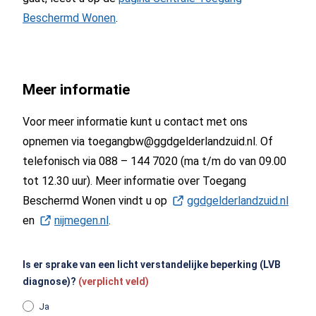
Beschermd Wonen
.
Meer informatie
Voor meer informatie kunt u contact met ons
opnemen via toegangbw@ggdgelderlandzuid.nl. Of
telefonisch via 088 – 144 7020 (ma t/m do van 09.00
tot 12.30 uur). Meer informatie over Toegang
Beschermd Wonen vindt u op
ggdgelderlandzuid.nl
(Open
en
nijmegen.nl
(Opent in een nieuw tabblad)
.
Is er sprake van een licht verstandelijke beperking (LVB
diagnose)?
(verplicht veld)
Ja