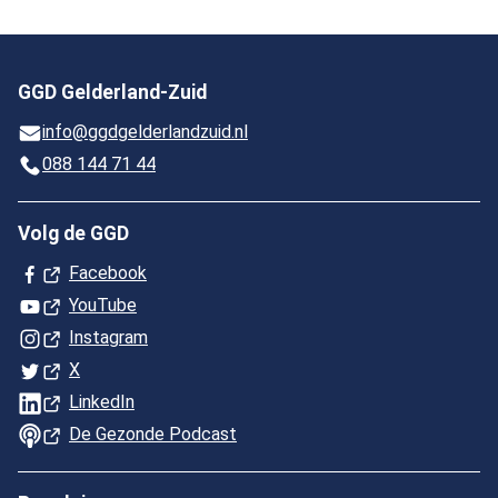
GGD Gelderland-Zuid
info@ggdgelderlandzuid.nl
088 144 71 44
Volg de GGD
(Opent in een nieuw tabblad)
Facebook
(Opent in een nieuw tabblad)
YouTube
(Opent in een nieuw tabblad)
Instagram
(Opent in een nieuw tabblad)
X
(Opent in een nieuw tabblad)
LinkedIn
(Opent in een nieuw tabblad)
De Gezonde Podcast