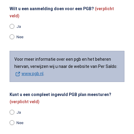
Wilt u een aanmelding doen voor een PGB?
(verplicht
veld)
Ja
Nee
Voor meer informatie over een pgb en het beheren
hiervan, verwijzen wij u naar de website van Per Saldo:
www.pgb.nl
(Opent in een nieuw tabblad)
.
Kunt u een compleet ingevuld PGB plan meesturen?
(verplicht veld)
Ja
Nee